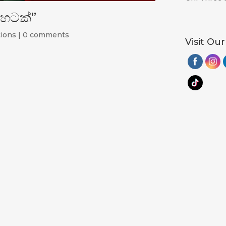
හෙටක්”
tions
|
0 comments
Visit Our