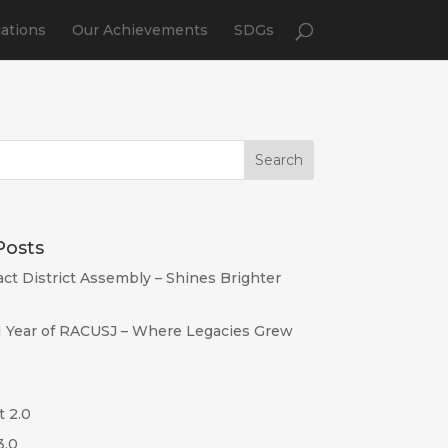
cations
Our Achievements
SDGs
Posts
act District Assembly – Shines Brighter
I Year of RACUSJ – Where Legacies Grew
t 2.0
3.0