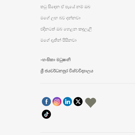
තටු සිඳෙන ඒ පැයේ නම් ඔබ
මගේ ලඟ බව දන්නවා
එදිනටත් ඔබ හෙළන කඳුලැලි
මගේ දෑතින් පිසිනවා
-හංසිකා මධුෂානි
ශ්‍රී ජයවර්ධනපුර විශ්වවිද්‍යාලය