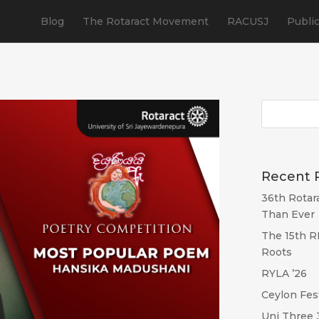
Blog
The Rotaract Movement
RACUSJ
Publi
Recent 
36th Rotar
Than Ever
The 15th R
Roots
RYLA ’26
Ceylon Fes
Uni Three 