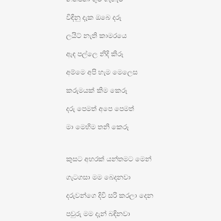
විඳිනු දැක ඔබෙ දරූ
ලයිට් නැති කාමරයෙ
ඇඳ පල්ලෙ නිදි කිරූ
අම්මෙ අපි හැම මෙලෙස
කරුමයක් කිම කෙරූ
දරු පෙමත් අපෙ පෙමත්
මා මෙහිම තනි කෙරූ
කුසට අහරක් යන්තමට මෙන්
ගැටගසා මම බෙදනවා
දරුවන්ගෙ දිවි සරි කරලා දෙන
පවුරු මම දැන් බඳිනවා