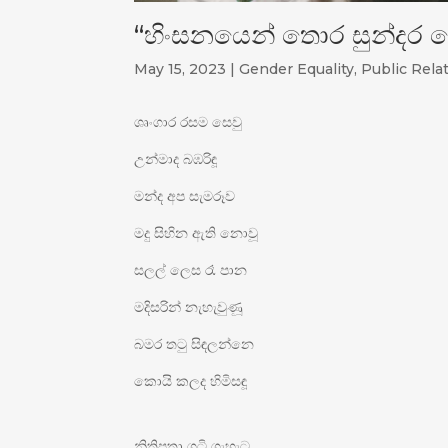
“හිංසනයෙන් තොර සුන්දර 
May 15, 2023
|
Gender Equality
,
Public Rela
ශෘංගාර රසම සෙවු
උන්මාද බඹරිඳූ
මන්ද අප සැමරූව
මදු සිහින ඇති නොවූ
සලල් ලෙස රෑ පාන
මදිසරින් නැහැවුණූ
බමර තටු සිඳලන්නෙ
කොයි කලද හිමිසඳූ
නිතිපතා ගුටි ගැහැට